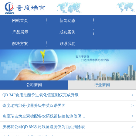
网站首页
新闻动态
产品展示
成功案例
解决方案
联系我们
公司新闻
行业新闻
QD-34F食用油酸价过氧化值速测仪完成升级…
>
奇度瑞吉部分仪器升级中英双语界面
>
奇度瑞吉为全聚德配备农药残留快速检测仪保…
>
庆祝我公司QD-8N农药残留速测仪为百姓清除农…
>