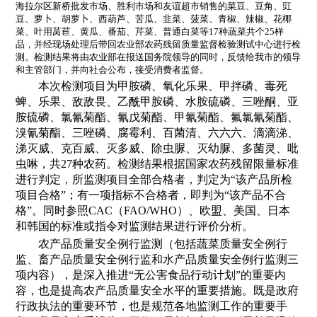
海拉尔区新桥批发市场、胜利市场和友谊超市销售的菜豆、豆角、豇
豆、萝卜、胡萝卜、西葫芦、苦瓜、韭菜、菠菜、青椒、辣椒、花椰
菜、叶用莴苣、黄瓜、番茄、芹菜、普通白菜等
17
种蔬菜共个
25
样
品，并经现场处理后带回农业部农药残留质量监督检验测试中心进行检
测。检测结果将由农业部在报送国务院领导的同时，反馈给我市的领导
和主管部门，并向社会公布，接受消费者监督。
本次检测项目为甲胺磷、氧化乐果、甲拌磷、毒死
蜱、乐果、敌敌畏、乙酰甲胺磷、水胺硫磷、三唑酮、亚
胺硫磷、氯氰菊酯、氰戊菊酯、甲氰菊酯、氟氯氰菊酯、
溴氰菊酯、三唑磷、腐霉利、百菌清、六六六、滴滴涕、
涕灭威、克百威、灭多威、除虫脲、灭幼脲、多菌灵、吡
虫啉，共
27
种农药。检测结果根据国家农药残留限量标准
进行判定，所监测项目全部合格者，判定为“该产品所检
项目合格”；有一项指标不合格者，即判为“该产品不合
格”。同时参照
CAC
（
FAO/WHO
）、欧盟、美国、日本
和韩国的标准或指令对监测结果进行评价分析。
农产品质量安全例行监测（包括蔬菜质量安全例行
监、畜产品质量安全例行监和水产品质量安全例行监测三
项内容），是深入推进“无公害食品行动计划”的重要内
容，也是提高农产品质量安全水平的重要措施。既是政府
行政执法的重要环节，也是规范各地监测工作的重要手