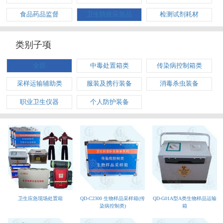
食品药品监督
卫生防疫应急品
检测试剂耗材
类别子项
全部
中毒处置箱类
传染病控制箱类
采样运输辅助类
服装及携行装备
消毒杀虫装备
职业卫生仪器
个人防护装备
卫生应急现场处置箱
QD-C2300 生物样品采样箱(传
QD-G01A型A类生物样品运输
染病控制类)
箱