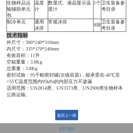
生物样品运
温度
数显式、液晶显示温
1个
卫生装备参
输辅助单元
计
度计
考目录
包
制冷单元
通用
常规冰排
卫生装备参
8块
冰排
考目录
技术指标
外尺寸：390*240*310mm
内尺寸：335*170*240mm
有效容积：11升
空箱重量：3.8Kg
总重量：5.8Kg
密封试验：95千帕密封罐(次级容器)，能承受在-40℃至
+55℃温度范围内95kPa的内部压力不渗漏
适用范围：UN2814类、UN3373类、UN2900类生物样本
公路运输。
回到顶部