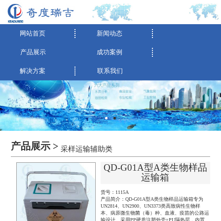
网站首页
新闻动态
产品展示
成功案例
解决方案
联系我们
产品展示 >
采样运输辅助类
QD-G01A型A类生物样品
运输箱
货号：1115A
产品简介：QD-G01A型A类生物样品运输箱专为
UN2814、UN2900、UN3373类高致病性生物样
本、病原微生物菌（毒）种、血液、疫苗的公路运
输设计。采用PP硬质注塑外壳+PU隔热层，内置