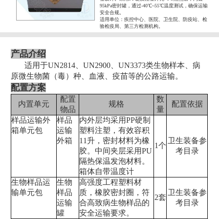
95kPa密封罐，通过-40℃~55℃温度测试，确保运输
安全合规。
适用单位：疾控中心、医院、卫生院、防疫站、检
验检疫局、第三方检测机构。
产品介绍
适用于UN2814、UN2900、UN3373类生物样本、病
原微生物菌（毒）种、血液、疫苗等的公路运输。
配置方案
配置
数
内置单元
规格
配置依据
物品
量
样品运输外
样品
内外层均采用PP硬制
箱单元包
运输
塑料注塑，有效容积
外箱
11升，密封材料为橡
卫生装备参
1个
胶。中间夹层采用PU
考目录
隔热保温发泡材料。
箱体自带温度计
生物样品运
生物
高强度工程塑料材
输单元包
样品
质，橡胶密封圈，符
卫生装备参
2套
运输
合高致病生物样品的
考目录
罐
安全运输要求。