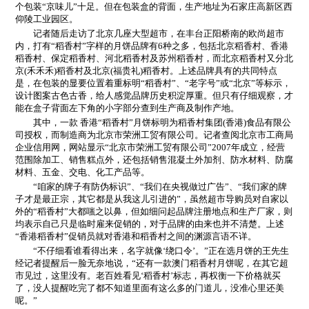
个包装“京味儿”十足。但在包装盒的背面，生产地址为石家庄高新区西
仰陵工业园区。
记者随后走访了北京几座大型超市，在丰台正阳桥南的欧尚超市
内，打有“稻香村”字样的月饼品牌有6种之多，包括北京稻香村、香港
稻香村、保定稻香村、河北稻香村及苏州稻香村，而北京稻香村又分北
京(禾禾禾)稻香村及北京(福贵礼)稻香村。上述品牌具有的共同特点
是，在包装的显要位置着重标明“稻香村”、“老字号”或“北京”等标示，
设计图案古色古香，给人感觉品牌历史积淀厚重。但只有仔细观察，才
能在盒子背面左下角的小字部分查到生产商及制作产地。
其中，一款 香港“稻香村”月饼标明为稻香村集团(香港)食品有限公
司授权，而制造商为北京市荣洲工贸有限公司。记者查阅北京市工商局
企业信用网，网站显示“北京市荣洲工贸有限公司”2007年成立，经营
范围除加工、销售糕点外，还包括销售混凝土外加剂、防水材料、防腐
材料、五金、交电、化工产品等。
“咱家的牌子有防伪标识”、“我们在央视做过广告”、“我们家的牌
子才是最正宗，其它都是从我这儿引进的”，虽然超市导购员对自家以
外的“稻香村”大都嗤之以鼻，但如细问起品牌注册地点和生产厂家，则
均表示自己只是临时雇来促销的，对于品牌的由来也并不清楚。上述
“香港稻香村”促销员就对香港和稻香村之间的渊源言语不详。
“不仔细看谁看得出来，名字就像‘绕口令’。”正在选月饼的王先生
经记者提醒后一脸无奈地说，“还有一款澳门稻香村月饼呢，在其它超
市见过，这里没有。老百姓看见‘稻香村’标志，再权衡一下价格就买
了，没人提醒吃完了都不知道里面有这么多的门道儿，没准心里还美
呢。”