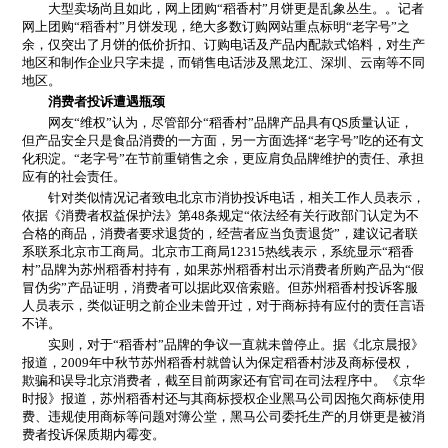
大型卖场尚且如此，网上团购“稻香村”月饼更是乱象丛生。。记者
网上团购“稻香村”月饼发现，绝大多数订购网站重点标明“老字号”之
余，仅突出了月饼的低价折扣、订购电话及产品内配款式馅料，对生产
地区和制作企业只字未提，而销售电话涉及黑龙江、深圳、云南等不同
地区。
消费者投诉遭遇瓶颈
网友“维权”认为，尽管部分“稻香村”品牌产品具有QS质量认证，
但产品安全只是食品消费的一方面，另一方面选择“老字号”吃的还有文
化积淀。“老字号”在节前重销售之余，更应肩负品牌维护的责任、承担
应有的社会责任。
针对类似情况记者致电北京市消协投诉电话，相关工作人员表示，
依据《消费者权益保护法》第48条规定“依法经有关行政部门认定为不
合格的商品，消费者要求退货的，经营者应当负责退货”，建议记者联
系联系北京市工商局。北京市工商局12315热线表示，系统显示“稻香
村”品牌为苏州稻香村持有，如果苏州稻香村出示消费者所购产品为“假
冒伪劣”产品证明，消费者可以据此双倍索赔。但苏州稻香村投诉客服
人员表示，类似证明之前企业未曾开过，对于商标持有应付的责任言语
不详。
实则，对于“稻香村”品牌的争议一直就未曾停止。据《北京晨报》
报道，2009年中秋节苏州稻香村就曾认为保定稻香村涉及商标侵权，
欺骗和误导北京消费者，截至目前两家还有官司在司法程序中。《京华
时报》报道，苏州稻香村还与其商标授权企业黑马公司因拖欠商标使用
费、违规使用商标等问题对簿公堂，黑马公司委托生产的月饼更是被消
费者投诉保质期内霉变。