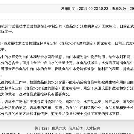
发布时间：2011-09-23 18:23，查看次数：29
由杭州市质量技术监督检测院起草制定的《食品水分活度的测定》国家标准，日前正式
国际水平。
市质量技术监督检测院起草制定的《食品水分活度的测定》国家标准，日前正式发
水平。
的水可分为自由水和结合水两种状态，自由水能为微生物所利用，结合水则不能。
水分的总含量，而是由食品中自由水的含量决定。在食品领域里，水分活度是指食品中
，可用来表示食品中自由水的含量，反映食品中水分能够被微生物利用的程度，是食品
数。
的检测工作中，检测食品的总水分含量不能准确反映食品中能被微生物利用的自由
此次起草制定的《食品水分活度的测定》国家标准中，规定了康卫氏皿扩散法和水分活
法为仲裁法，这对食品质量控制具有重要意义。
该标准广泛适用于预包装谷物制品类、肉制品类、水产制品类、蜂产品类、薯类制
品水分活度的测定。该标准的发布、实施，为食品生产和销售企业、食品质量和安全检
水分活度的检测方法和评价依据、监测食品质量和安全提供了重要的技术支撑。
关于我们
|
联系方式
|
信息反馈
|
人才招聘