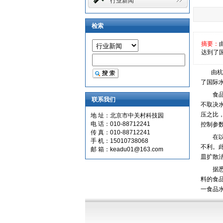
行业新闻
检索
摘要：
达到了
由杭州
了国际
食品中
联系我们
不取决
压之比
地 址：北京市中关村科技园
电 话：010-88712241
控制参
传 真：010-88712241
在以往
手 机：15010738068
不利。
邮 箱：keadu01@163.com
皿扩散
据悉，
料的食
一食品