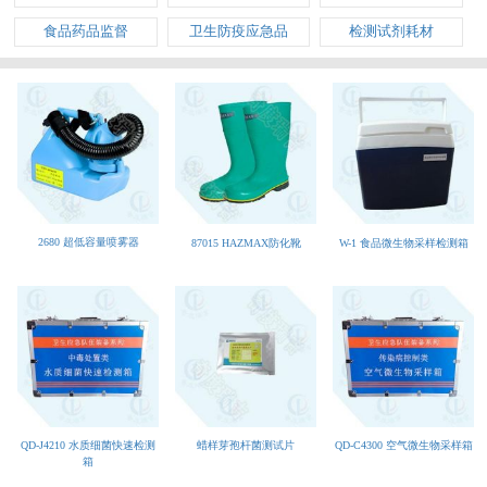
食品药品监督
卫生防疫应急品
检测试剂耗材
2680 超低容量喷雾器
87015 HAZMAX防化靴
W-1 食品微生物采样检测箱
蜡样芽孢杆菌测试片
QD-C4300 空气微生物采样箱
QD-J4210 水质细菌快速检测
箱