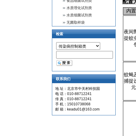
食品细菌试剂类
配置
水质理化试剂类
内置
水质细菌试剂类
无菌取样袋
夜间
检索
捉蚊
蚊蝇
联系我们
捕捉
元
地 址：北京市中关村科技园
电 话：010-88712241
传 真：010-88712241
手 机：15010738068
邮 箱：keadu01@163.com