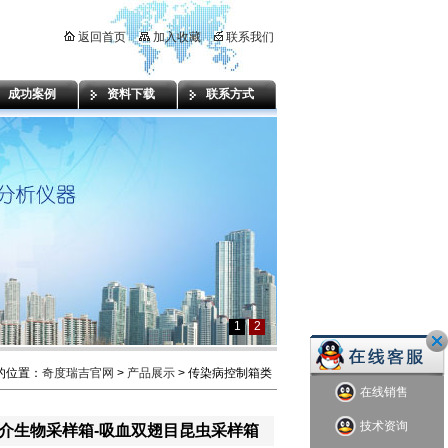
返回首页
加入收藏
联系我们
成功案例
资料下载
联系方式
1
2
的位置：
奇度瑞吉官网
>
产品展示
> 传染病控制箱类
在线销售
技术资询
0 媒介生物采样箱-吸血双翅目昆虫采样箱