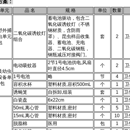
方案：
单元
品 名
规 格
单位
数量
蓄电池驱动，包含二
氧化碳诱蚊灯（不锈
野外捕
钢材质，含防雨
二氧化碳诱蚊灯
虫单元
罩）、昆虫样品收集
套
2
卫
组合
包
器、蓄电池、充电
器、二氧化碳钢瓶，
钢瓶减压对接阀门。
2节1号电池供电,风扇
电动吸蚊器
个
2
卫
叶直径4.5cm
及幼虫
1号电池
略
节
4
卫
设备单
包
容积水杯
塑料材质,容积500mL
个
1
卫
诱蝇笼
自拆卸,组装
套
1
卫
白瓷盘
6x22cm
个
1
卫
50mL离心管
塑料材质,密封
个
5
卫
15mL离心管
塑料材质,密封
个
10
卫
脱脂棉
医用
包
1
卫