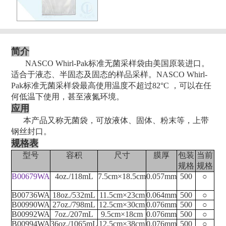
简介
NASCO Whirl-Pak标准无菌采样袋由美国原装进口。
适合于液态、半固态及固态的样品采样。NASCO Whirl-
Pak标准无菌采样袋最高使用温度不超过82°C ，可以在任
何低温下使用，甚至液氮环境。
应用
本产品又称无菌袋，可放液体、固体、粉末等，上带
钢丝封口。
规格表
型号
容积
尺寸
膜厚
包装
当前
规格
规格
B00679WA
4oz./118mL
7.5cm×18.5cm
0.057mm
500
○
B00736WA
18oz./532mL
11.5cm×23cm
0.064mm
500
○
B00990WA
27oz./798mL
12.5cm×30cm
0.076mm
500
○
B00992WA
7oz./207mL
9.5cm×18cm
0.076mm
500
○
B00994WA
36oz./1065mL
12.5cm×38cm
0.076mm
500
○