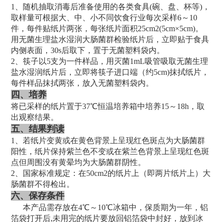
1、随机抽取消毒后准备使用的各类食具(碗、盘、杯等)，
取样量可根据大、中、小不同饮食行业每次采样6～10
件，每件贴纸片两张，每张纸片面积25cm2(5cm×5cm)。
用无菌生理盐水湿润大肠菌群检验纸片后，立即贴于食具
内侧表面，30s后取下，置于无菌塑料袋内。
2、筷子以5支为一件样品，用灭菌1mL吸管吸取无菌生理
盐水湿润纸片后，立即将筷子进口端（约5cm)抹拭纸片，
每件样品抹拭两张，放入无菌塑料袋内。
四、培养
将已采样的纸片置于37℃恒温培养箱中培养15～18h，取
出观察结果。
五、结果判读
1、若纸片变黄或在黄色背景上呈现红色斑点为大肠菌群
阳性，纸片保持紫兰色不变或在紫兰色背景上呈现红色斑
点但周围没有黄晕均为大肠菌群阴性。
2、国家标准规定：在50cm2的纸片上（即两片纸片上）大
肠菌群不得检出。
六、保存条件
本产品需存放在4℃～10℃冰箱中，保质期为一年，铝
箔袋打开后,未用完的纸片要放回铝箔袋中封好，放到冰